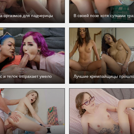
а оргазмов для падчерицы
В своей позе хотя сутками тр
с и телок оттрахает умело
Лучшие кремпайщицы прошло