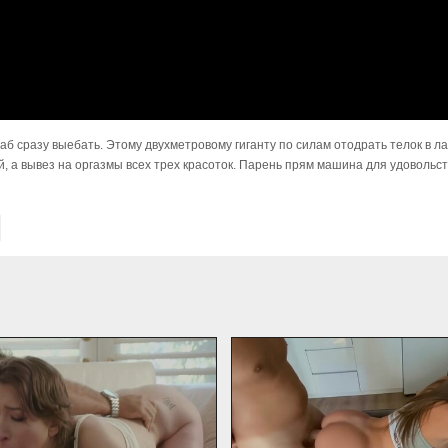
 баб сразу выебать. Этому двухметровому гиганту по силам отодрать телок в л
й, а вывез на оргазмы всех трех красоток. Парень прям машина для удовольст