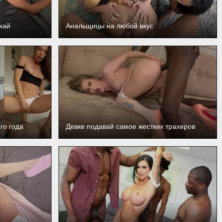
ахай
Анальщицы на любой вкус
го года
Девке подавай самое жестких трахеров