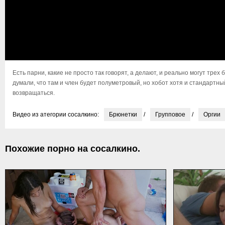
Есть парни, какие не просто так говорят, а делают, и реально могут трех
думали, что там и член будет полуметровый, но хобот хотя и стандартны
возвращаться.
Видео из атегории сосалкино:
Брюнетки
/
Групповое
/
Оргии
Похожие порно на сосалкино.