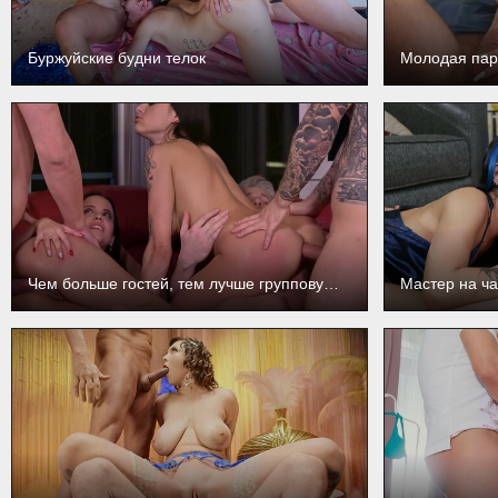
Буржуйские будни телок
Молодая пар
Чем больше гостей, тем лучше групповушка
Мастер на ча